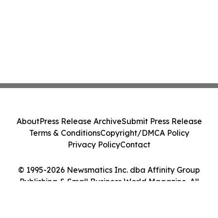
About
Press Release Archive
Submit Press Release
Terms & Conditions
Copyright/DMCA Policy
Privacy Policy
Contact
© 1995-2026 Newsmatics Inc. dba Affinity Group
Publishing & Small Business World Magazine. All
Rights Reserved.
Cookie Settings / Your Privacy Choices