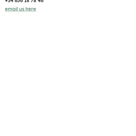
+34 656 18 78 46
email us here