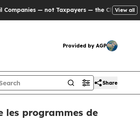
ot Taxpayers — the Chance to Cash in on Publicl
View all
Provided by AGP
Share
e les programmes de