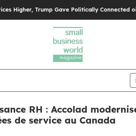
ump Gave Politically Connected oil Companies — n
ssance RH : Accolad modernis
ées de service au Canada