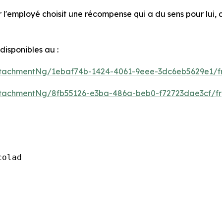
'employé choisit une récompense qui a du sens pour lui, c
isponibles au :
tachmentNg/1ebaf74b-1424-4061-9eee-3dc6eb5629e1/f
tachmentNg/8fb55126-e3ba-486a-beb0-f72723dae3cf/fr
olad
