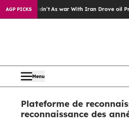
’t
As war With Iran Drove oil Prices Higher, Tr
AGP PICKS
Menu
Plateforme de reconnai
reconnaissance des ann